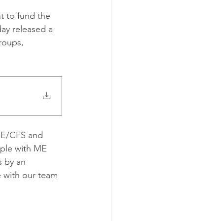
 to fund the 
day released a 
roups, 
ME/CFS and 
ple with ME 
 by an 
e with our team 