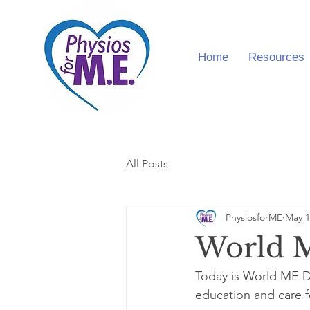
Home
Resources
All Posts
PhysiosforME
May 1
World 
Today is World ME Da
education and care 