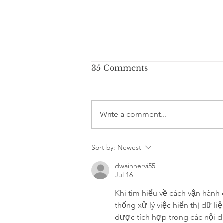
35 Comments
Write a comment...
Physios for ME celebrate
Sort by:
Newest
our seventh anniversary
dwainnervi55
Jul 16
Khi tìm hiểu về cách vận hành 
thống xử lý việc hiển thị dữ l
được tích hợp trong các nội d