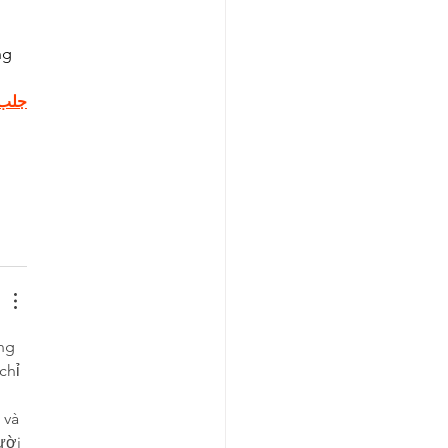
 
ng 
جلب 
ng 
chỉ 
 
 và 
ười 