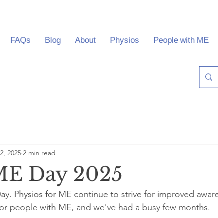
FAQs
Blog
About
Physios
People with ME
2, 2025
2 min read
ME Day 2025
y. Physios for ME continue to strive for improved aware
for people with ME, and we've had a busy few months.