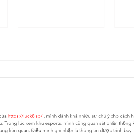
ME Awareness Day: new
New 
article
hype
oxy
This ME Awareness Day we are
A new
pleased to have a new article
looki
published in the Chartered
peopl
Society of Physiotherapy's
with 
magazine "Frontline", which
oxyge
goes out to all chartered
exper
physiotherapists in the UK (that'
we'd 
của 
https://luck8.so/
 , mình dành khá nhiều sự chú ý cho cách h
iệu. Trong lúc xem khu esports, mình cũng quan sát phần thống 
ung liên quan. Điều mình ghi nhận là thông tin được trình bày 