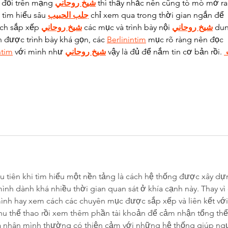
 đổi trên mạng 
شيخ روحاني
 thì thấy nhắc nên cũng tò mò mở ra
tìm hiểu sâu 
جلب الحبيب
 chỉ xem qua trong thời gian ngắn để 
ách sắp xếp 
شيخ روحاني
 các mục và trình bày nội 
شيخ روحاني
 du
n được trình bày khá gọn, các 
Berlinintim
 mục rõ ràng nên đọc 
ntim
 với mình như 
شيخ روحاني
 vậy là đủ để nắm tin cơ bản rồi. 
 tiên khi tìm hiểu một nền tảng là cách hệ thống được xây dự
 mình dành khá nhiều thời gian quan sát ở khía cạnh này. Thay vì 
ình hay xem cách các chuyên mục được sắp xếp và liên kết với
 thể thao rồi xem thêm phần tài khoản để cảm nhận tổng thể
á nhân mình thường có thiện cảm với những hệ thống giúp ng