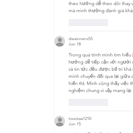
theo hướng dễ theo dõi thay vì
mà mình thường đánh giá khá 
Like
Reply
dwainnervi55
Jun 18
Trong quá trình mình tìm hiểu 
hướng dễ tiếp cận với người 
và tin tức đều được bố trí khá
mình chuyển đổi qua lại giữa 
hiển thị. Mình cũng thấy việc 
nghiệm chung vì vậy mang lại 
Like
Reply
toootaa1210
Jun 15