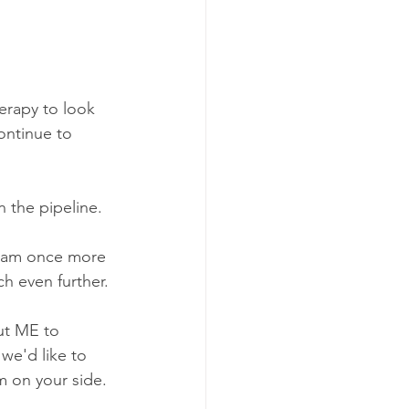
erapy to look 
ontinue to 
n the pipeline. 
 team once more 
h even further. 
ut ME to 
we'd like to 
m on your side.